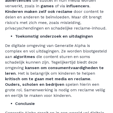
advertenties
die subtiel in hun media worden
verwerkt, zoals in
games
of via
influencers
.
Kinderen maken zelf ook reclame
door content te
delen en anderen te beïnvloeden. Maar dit brengt
risico's met zich mee, zoals misleiding,
privacyschendingen en schadelijke reclame-inhoud.
Toekomstig onderzoek en uitdagingen
De digitale omgeving van Generatie Alpha is
complex en vol uitdagingen. Ze worden blootgesteld
aan
algoritmes
die content sturen en soms
schadelijk kunnen zijn. Tegelijkertijd biedt deze
omgeving
kansen om consumentvaardigheden te
leren
. Het is belangrijk om kinderen te helpen
kritisch om te gaan met media en reclame
.
Ouders, scholen en bedrijven
spelen hierin een
grote rol. Samenwerking is nodig om reclame veilig
en eerlijk te maken voor kinderen.
Conclusie
Generatie Alpha groeit op in een wereld vol digitale