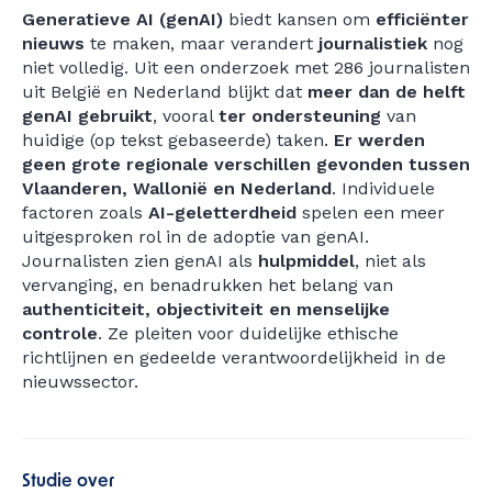
Generatieve AI (genAI)
biedt kansen om
efficiënter
nieuws
te maken, maar verandert
journalistiek
nog
niet volledig. Uit een onderzoek met 286 journalisten
uit België en Nederland blijkt dat
meer dan de helft
genAI gebruikt
, vooral
ter ondersteuning
van
huidige (op tekst gebaseerde) taken.
Er werden
geen grote regionale verschillen gevonden tussen
Vlaanderen, Wallonië en Nederland
. Individuele
factoren zoals
AI-geletterdheid
spelen een meer
uitgesproken rol in de adoptie van genAI.
Journalisten zien genAI als
hulpmiddel
, niet als
vervanging, en benadrukken het belang van
authenticiteit, objectiviteit en menselijke
controle
. Ze pleiten voor duidelijke ethische
richtlijnen en gedeelde verantwoordelijkheid in de
nieuwssector.
Studie over