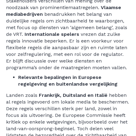
Stakeholders verschillen van mening over de
noodzaak van prominentiemaatregelen.
Vlaamse
mediabedrijven
benadrukken het belang van
duidelijke regels om zichtbaarheid te waarborgen,
met focus op diensten van ‘algemeen belang’, zoals
de VRT.
Internationale spelers
vrezen dat zulke
regels innovatie beperken. Er is een voorkeur voor
flexibele regels die aanpasbaar zijn en ruimte laten
voor zelfregulering, met een rol voor de regulator.
Er blijft discussie over welke diensten en
programma’s onder de maatregelen moeten vallen.
Relevante bepalingen in Europese
regelgeving en buitenlandse vergelijking
Landen zoals
Frankrijk, Duitsland en Italië
hebben
al regels ingevoerd om lokale media te beschermen.
Deze regels verschillen sterk per land, zowel in
focus als uitvoering. De Europese Commissie heeft
kritiek op enkele wetgevingen, bijvoorbeeld over het
land-van-oorsprong-beginsel. Toch delen veel
lidstaten de bezorgdheid over de zichtbaarheid van