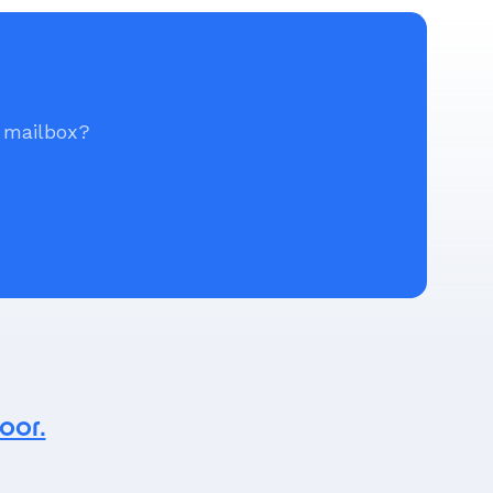
e mailbox?
oor.