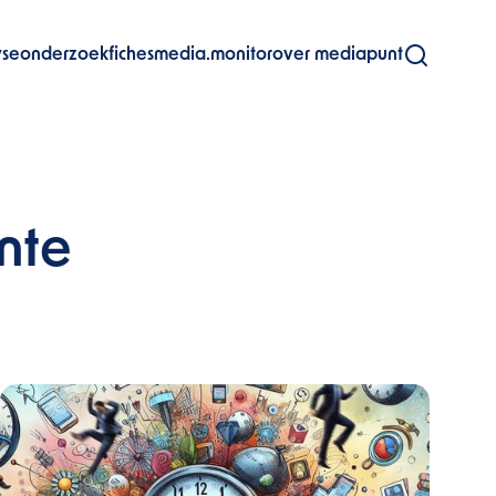
yse
onderzoekfiches
media.monitor
over mediapunt
nte