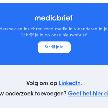
erzoek en inzichten rond media in Vlaanderen in j
Schrijf je in op onze nieuwsbrief!
Schrijf je in
Volg ons op
LinkedIn
.
w onderzoek toevoegen?
Geef het hier d