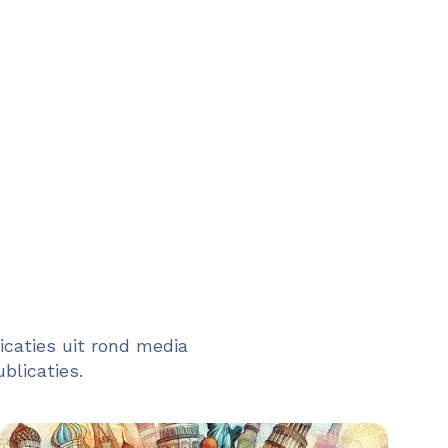
caties uit rond media
blicaties.