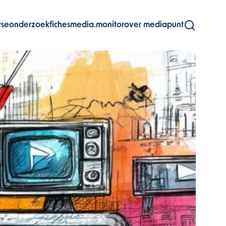
yse
onderzoekfiches
media.monitor
over mediapunt