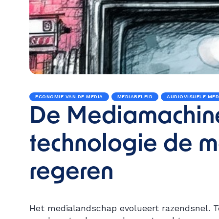
ECONOMIE VAN DE MEDIA
MEDIABELEID
AUDIOVISUELE MED
De Mediamachine
technologie de 
regeren
Het medialandschap evolueert razendsnel. T