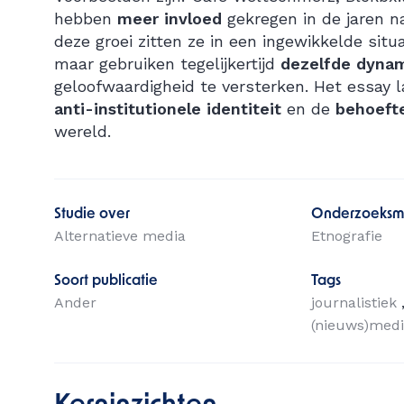
hebben
meer invloed
gekregen in de jaren n
deze groei zitten ze in een ingewikkelde situ
maar gebruiken tegelijkertijd
dezelfde dyna
geloofwaardigheid te versterken. Het essay 
anti-institutionele identiteit
en de
behoeft
wereld.
Studie over
Onderzoeksm
Alternatieve media
Etnografie
Soort publicatie
Tags
Ander
journalistiek
(nieuws)med