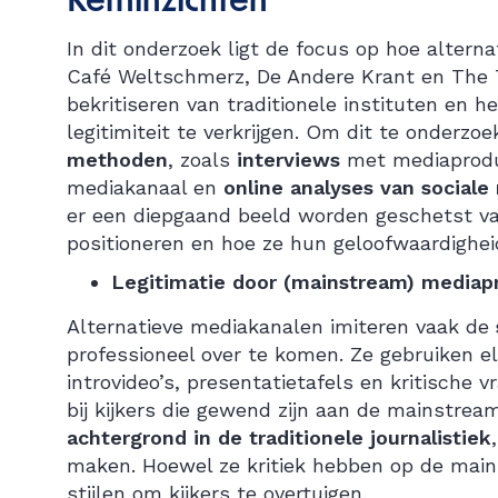
Kerninzichten
In dit onderzoek ligt de focus op hoe alterna
Café Weltschmerz, De Andere Krant en The
bekritiseren van traditionele instituten en h
legitimiteit te verkrijgen. Om dit te onder
methoden
, zoals
interviews
met mediaprod
mediakanaal en
online analyses van sociale
er een diepgaand beeld worden geschetst va
positioneren en hoe ze hun geloofwaardighei
Legitimatie door (mainstream) mediapr
Alternatieve mediakanalen imiteren vaak de
professioneel over te komen. Ze gebruiken
introvideo’s, presentatietafels en kritische 
bij kijkers die gewend zijn aan de mainstrea
achtergrond in de traditionele journalistiek
maken. Hoewel ze kritiek hebben op de mai
stijlen om kijkers te overtuigen.