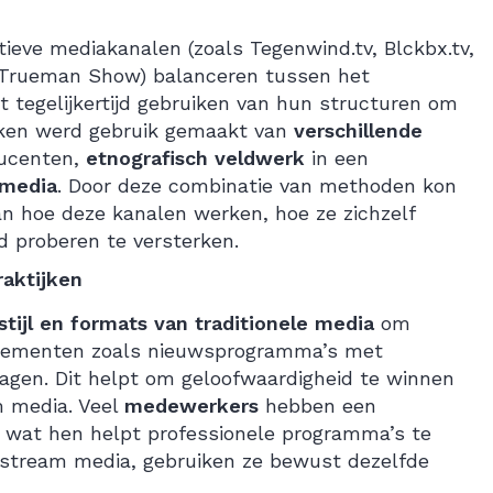
tieve mediakanalen (zoals Tegenwind.tv, Blckbx.tv,
 Trueman Show) balanceren tussen het
et tegelijkertijd gebruiken van hun structuren om
zoeken werd gebruik gemaakt van
verschillende
ucenten,
etnografisch veldwerk
in een
 media
. Door deze combinatie van methoden kon
n hoe deze kanalen werken, hoe ze zichzelf
d proberen te versterken.
aktijken
stijl en formats van traditionele media
om
 elementen zoals nieuwsprogramma’s met
vragen. Dit helpt om geloofwaardigheid te winnen
m media. Veel
medewerkers
hebben een
, wat hen helpt professionele programma’s te
nstream media, gebruiken ze bewust dezelfde