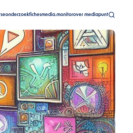
yse
onderzoekfiches
media.monitor
over mediapunt