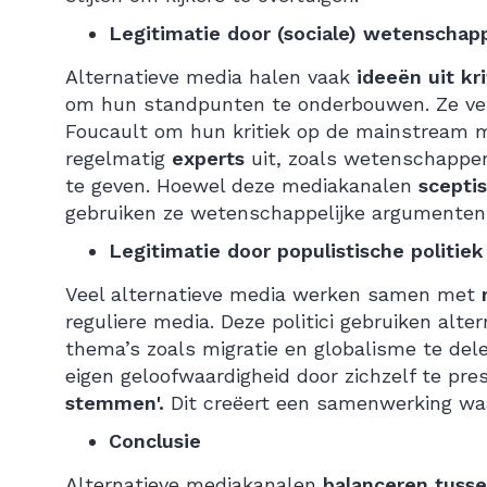
Legitimatie door (sociale) wetenschap
Alternatieve media halen vaak
ideeën uit kr
om hun standpunten te onderbouwen. Ze ve
Foucault om hun kritiek op de mainstream m
regelmatig
experts
uit, zoals wetenschappe
te geven. Hoewel deze mediakanalen
scepti
gebruiken ze wetenschappelijke argumenten 
Legitimatie door populistische politiek
Veel alternatieve media werken samen met
reguliere media. Deze politici gebruiken al
thema’s zoals migratie en globalisme te dele
eigen geloofwaardigheid door zichzelf te pr
stemmen'.
Dit creëert een samenwerking waar
Conclusie
Alternatieve mediakanalen
balanceren tusse