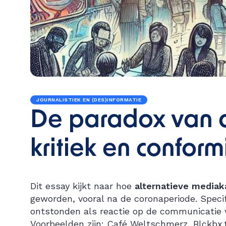
JOURNALISTIEK EN (DES)INFORMATIE
De paradox van a
kritiek en confor
Dit essay kijkt naar hoe
alternatieve mediak
geworden, vooral na de coronaperiode. Speci
ontstonden als reactie op de communicatie
Voorbeelden zijn: Café Weltschmerz, Blckbx.