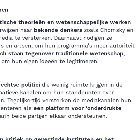
pen
itische theorieën en wetenschappelijke werken
rwijzen naar
bekende denkers
zoals Chomsky en
edia te versterken. Daarnaast nodigen ze
rs en artsen, om hun programma’s meer autoriteit
sch staan tegenover traditionele wetenschap
,
om hun eigen ideeën te legitimeren.
rechtse politici
die weinig ruimte krijgen in de
ternatieve kanalen om hun standpunten over
n. Tegelijkertijd versterken de mediakanalen hun
esenteren als
een platform voor ‘onderdrukte
in beide partijen elkaar ondersteunen.
n kritiek op gevestigde instituten en het