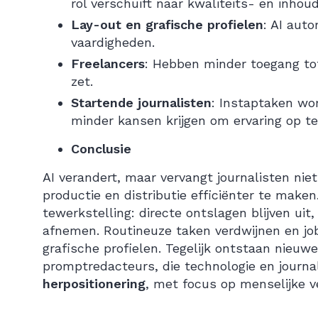
rol verschuift naar kwaliteits- en inhoud
Lay-out en grafische profielen
: AI aut
vaardigheden.
Freelancers
: Hebben minder toegang to
zet.
Startende journalisten
: Instaptaken wo
minder kansen krijgen om ervaring op te
Conclusie
AI verandert, maar vervangt journalisten nie
productie en distributie efficiënter te mak
tewerkstelling: directe ontslagen blijven ui
afnemen. Routineuze taken verdwijnen en job
grafische profielen. Tegelijk ontstaan nieuwe
promptredacteurs, die technologie en journal
herpositionering
, met focus op menselijke ve