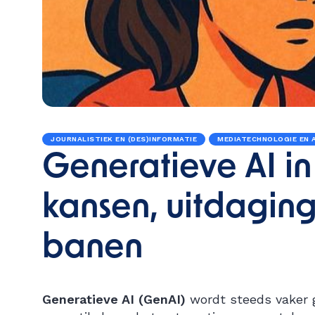
JOURNALISTIEK EN (DES)INFORMATIE
MEDIATECHNOLOGIE EN A
Generatieve AI in 
kansen, uitdagin
banen
Generatieve AI (GenAI)
wordt steeds vaker 