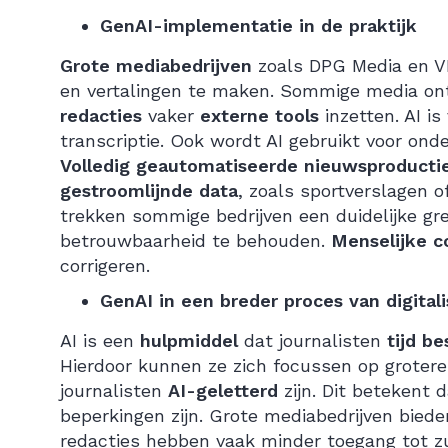
GenAI-implementatie in de praktijk
Grote mediabedrijven
zoals DPG Media en VR
en vertalingen te maken. Sommige media o
redacties
vaker
externe tools
inzetten. AI is
transcriptie. Ook wordt AI gebruikt voor onde
Volledig geautomatiseerde nieuwsproducti
gestroomlijnde data
, zoals sportverslagen o
trekken sommige bedrijven een duidelijke gr
betrouwbaarheid te behouden.
Menselijke c
corrigeren.
GenAI in een breder proces van digitali
AI is een
hulpmiddel
dat journalisten
tijd be
Hierdoor kunnen ze zich focussen op groter
journalisten
AI-geletterd
zijn. Dit betekent 
beperkingen zijn. Grote mediabedrijven biede
redacties hebben vaak minder toegang tot zu