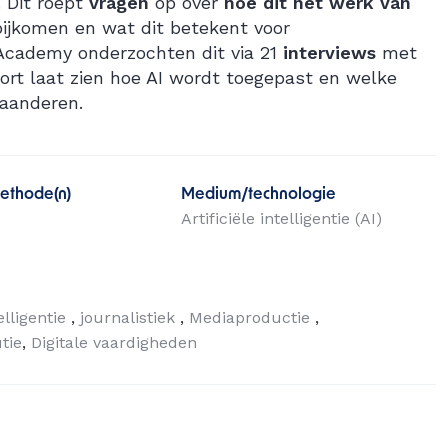
. Dit roept
vragen
op over
hoe dit het werk van
ijkomen en wat dit betekent voor
 Academy onderzochten dit via 21
interviews
met
port laat zien hoe AI wordt toegepast en welke
laanderen.
ethode(n)
Medium/technologie
Artificiële intelligentie (AI)
telligentie
journalistiek
Mediaproductie
tie
Digitale vaardigheden