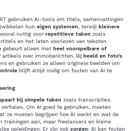
T gebruiken AI-tools om titels, samenvattingen
ntwikkelen hun
eigen systemen
, terwijl
kleinere
 vooral nuttig voor
repetitieve taken
zoals
rtitels en het laten voorlezen van teksten.
e
gebeurt alleen met
heel voorspelbare of
f artikels over immoberichten. Bij
beeld en foto’s
ens en gebruiken ze alleen originele beelden om
ontrole
blijft altijd nodig om fouten van AI te
sering
spaart
bij simpele taken
zoals transcripties.
e verhalen. Om AI goed te gebruiken, moeten
dat ze moeten begrijpen hoe AI werkt en wat de
n trainingen aan, maar freelancers en kleine
lke opleidingen. Er zijn ook
zorgen
: AI kan fouten