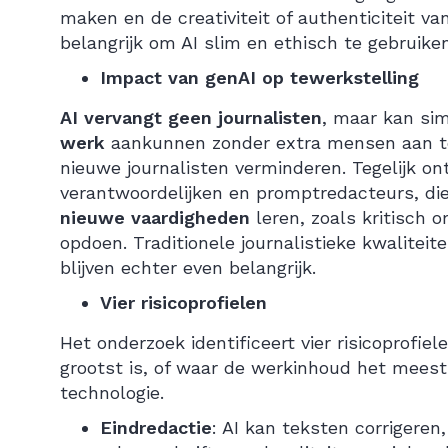
maken en de creativiteit of authenticiteit v
belangrijk om AI slim en ethisch te gebruiken
Impact van genAI op tewerkstelling
AI vervangt geen journalisten
, maar kan si
werk
aankunnen zonder extra mensen aan te 
nieuwe journalisten verminderen. Tegelijk o
verantwoordelijken en promptredacteurs, di
nieuwe vaardigheden
leren, zoals kritisch
opdoen. Traditionele journalistieke kwaliteit
blijven echter even belangrijk.
Vier risicoprofielen
Het onderzoek identificeert vier risicoprofi
grootst is, of waar de werkinhoud het meest 
technologie.
Eindredactie
: AI kan teksten corrigeren