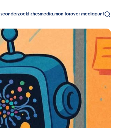
yse
onderzoekfiches
media.monitor
over mediapunt