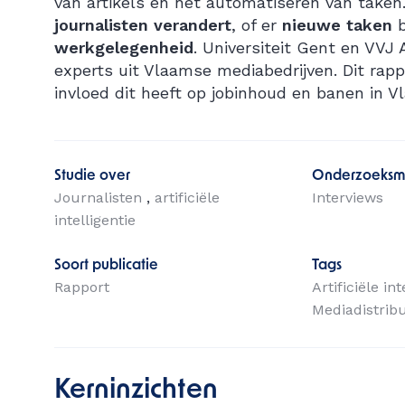
van artikels en het automatiseren van taken
journalisten verandert
, of er
nieuwe taken
b
werkgelegenheid
. Universiteit Gent en VVJ
experts uit Vlaamse mediabedrijven. Dit rap
invloed dit heeft op jobinhoud en banen in V
Studie over
Onderzoeksm
Journalisten
artificiële
Interviews
intelligentie
Soort publicatie
Tags
Rapport
Artificiële in
Mediadistribu
Kerninzichten