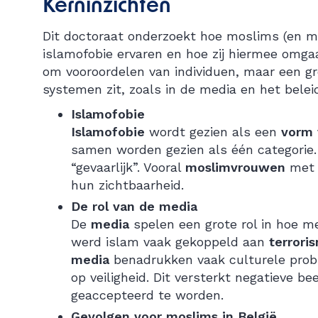
Kerninzichten
Dit doctoraat onderzoekt hoe moslims (en m
islamofobie ervaren en hoe zij hiermee omgaa
om vooroordelen van individuen, maar een gr
systemen zit, zoals in de media en het belei
Islamofobie
Islamofobie
wordt gezien als een
vorm 
samen worden gezien als één categorie.
“gevaarlijk”. Vooral
moslimvrouwen
met 
hun zichtbaarheid.
De rol van de media
De
media
spelen een grote rol in hoe 
werd islam vaak gekoppeld aan
terroris
media
benadrukken vaak culturele prob
op veiligheid. Dit versterkt negatieve 
geaccepteerd te worden.
Gevolgen voor moslims in België