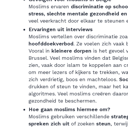
Moslims ervaren
discriminatie op schoo
stress, slechte mentale gezondheid en 
veel veerkracht door elkaar te steunen
Ervaringen uit interviews
Moslims vertellen over discriminatie zo
hoofddoekverbod
. Ze voelen zich vaak
Vooral in
kleinere dorpen
is het gevoel 
Brussel. Veel moslims vinden dat Belgi
zien, vaak door islam te koppelen aan c
om meer lezers of kijkers te trekken, w
zich verdrietig, boos en machteloos.
Soc
drukken of steun te vinden, maar het ka
algoritmes. Veel moslims creëren daar
gezondheid te beschermen.
Hoe gaan moslims hiermee om?
Moslims gebruiken verschillende
strate
spreken zich uit
of zoeken
steun
, terwi