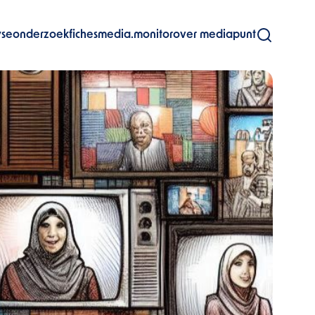
yse
onderzoekfiches
media.monitor
over mediapunt