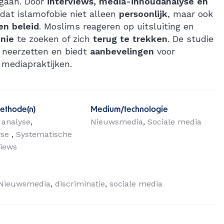
 gaan. Door
interviews, media-inhoudanalyse en
 dat islamofobie niet alleen
persoonlijk
, maar ook
en beleid
. Moslims reageren op uitsluiting en
nie
te zoeken of zich
terug te trekken
. De studie
 neerzetten en biedt
aanbevelingen
voor
 mediapraktijken.
ethode(n)
Medium/technologie
 analyse
Nieuwsmedia
Sociale media
yse
Systematische
views
Nieuwsmedia
discriminatie
sociale media