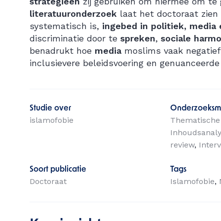
strategieën
zij gebruiken om hiermee om te
literatuuronderzoek
laat het doctoraat zien
systematisch is,
ingebed in politiek, media 
discriminatie door te
spreken
,
sociale harmo
benadrukt hoe
media
moslims vaak negatief
inclusievere beleidsvoering en genuanceerde
Studie over
Onderzoeksm
islamofobie
Thematische
Inhoudsanal
review
Inter
Soort publicatie
Tags
Doctoraat
Islamofobie