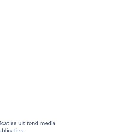
caties uit rond media
blicaties.