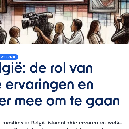
 WELZIJN
gië: de rol van
e ervaringen en
ier mee om te gaan
)
moslims
in België
islamofobie ervaren
en welke