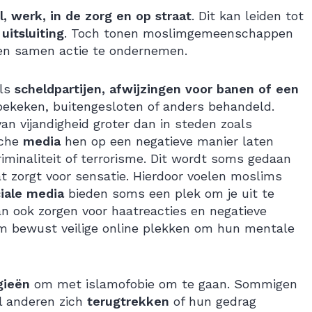
l, werk, in de zorg en op straat
. Dit kan leiden tot
uitsluiting
. Toch tonen moslimgemeenschappen
 en samen actie te ondernemen.
als
scheldpartijen, afwijzingen voor banen of een
 bekeken, buitengesloten of anders behandeld.
van vijandigheid groter dan in steden zoals
sche
media
hen op een negatieve manier laten
riminaliteit of terrorisme. Dit wordt soms gedaan
at zorgt voor sensatie. Hierdoor voelen moslims
iale media
bieden soms een plek om je uit te
n ook zorgen voor haatreacties en negatieve
om bewust veilige online plekken om hun mentale
gieën
om met islamofobie om te gaan. Sommigen
jl anderen zich
terugtrekken
of hun gedrag