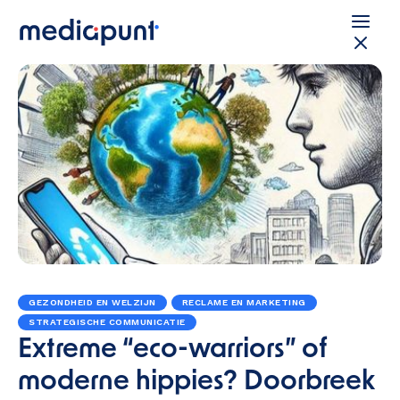
GEZONDHEID EN WELZIJN
RECLAME EN MARKETING
STRATEGISCHE COMMUNICATIE
Extreme “eco-warriors” of
moderne hippies? Doorbreek