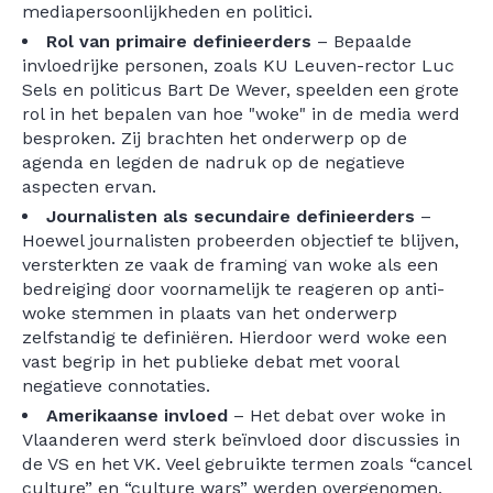
mediapersoonlijkheden en politici.
Rol van primaire definieerders
– Bepaalde
invloedrijke personen, zoals KU Leuven-rector Luc
Sels en politicus Bart De Wever, speelden een grote
rol in het bepalen van hoe "woke" in de media werd
besproken. Zij brachten het onderwerp op de
agenda en legden de nadruk op de negatieve
aspecten ervan.
Journalisten als secundaire definieerders
–
Hoewel journalisten probeerden objectief te blijven,
versterkten ze vaak de framing van woke als een
bedreiging door voornamelijk te reageren op anti-
woke stemmen in plaats van het onderwerp
zelfstandig te definiëren. Hierdoor werd woke een
vast begrip in het publieke debat met vooral
negatieve connotaties.
Amerikaanse invloed
– Het debat over woke in
Vlaanderen werd sterk beïnvloed door discussies in
de VS en het VK. Veel gebruikte termen zoals “cancel
culture” en “culture wars” werden overgenomen,