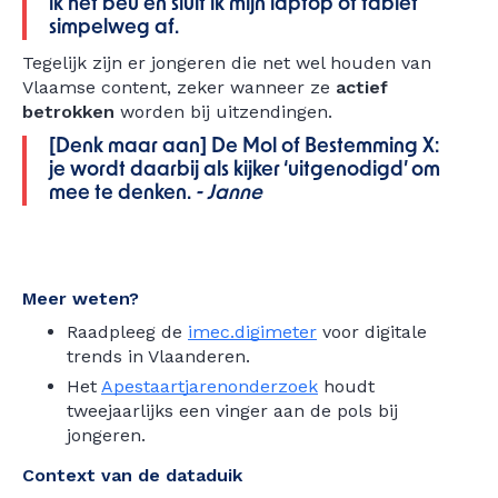
ik het beu en sluit ik mijn laptop of tablet
simpelweg af.
Tegelijk zijn er jongeren die net wel houden van
Vlaamse content, zeker wanneer ze
actief
betrokken
worden bij uitzendingen.
[Denk maar aan] De Mol of Bestemming X:
je wordt daarbij als kijker ‘uitgenodigd’ om
mee te denken.
- Janne
Meer weten?
Raadpleeg de
imec.digimeter
voor digitale
trends in Vlaanderen.
Het
Apestaartjarenonderzoek
houdt
tweejaarlijks een vinger aan de pols bij
jongeren.
Context van de dataduik