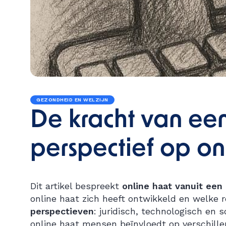
GEZONDHEID EN WELZIJN
De kracht van ee
perspectief op on
Dit artikel bespreekt
online haat vanuit ee
online haat zich heeft ontwikkeld en welke 
perspectieven
: juridisch, technologisch en 
online haat mensen beïnvloedt op verschille