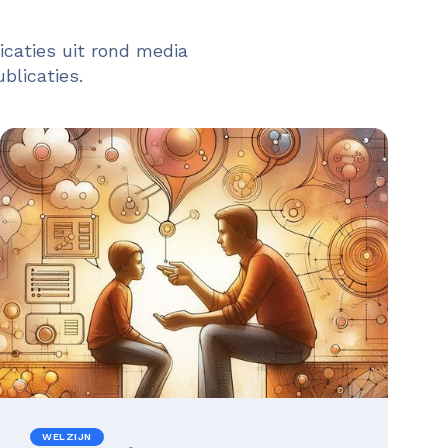
caties uit rond media
blicaties.
WELZIJN