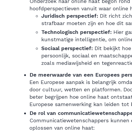
Onderzoek naar online haat begon rond 20
hoofdperspectieven vanuit waar online 
Juridisch perspectief:
Dit richt zi
strafbaar moeten zijn en hoe dit s
Technologisch perspectief:
Hier ga
kunstmatige intelligentie, om onli
Sociaal perspectief:
Dit bekijkt ho
persoonlijk, sociaal en maatschapp
zoals mediawijsheid en tegenreacties
De meerwaarde van een Europees pers
Een Europese aanpak is belangrijk omdat
door cultuur, wetten en platformen. Doo
beter begrijpen hoe online haat ontstaa
Europese samenwerking kan leiden tot b
De rol van communicatiewetenschappe
Communicatiewetenschappers kunnen een
oplossen van online haat: