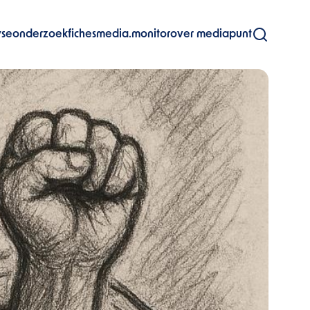
yse
onderzoekfiches
media.monitor
over mediapunt