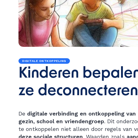
DIGITALE ONTKOPPELING
Kinderen bepale
ze deconnecteren
De
digitale verbinding en ontkoppeling van
gezin, school en vriendengroep
. Dit onderz
te ontkoppelen niet alleen door regels va
deze sociale structuren
. Waarden zoals
aand