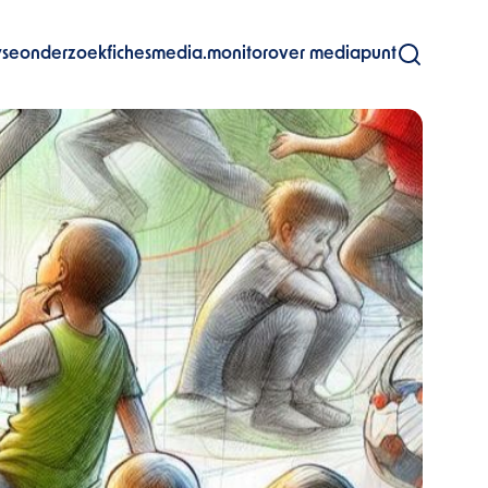
yse
onderzoekfiches
media.monitor
over mediapunt