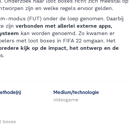
. Onderzoek naar loot boxes richt zich meestal op
ntworpen zijn en welke regels ervoor gelden.
eam-modus (FUT) onder de loep genomen. Daarbij
ze zijn
verbonden met allerlei externe apps,
ysteem
kan worden genoemd. Zo kwamen er
pelers met loot boxes in FIFA 22 omgaan. Het
redere kijk op de impact, het ontwerp en de
s.
ethode(n)
Medium/technologie
Videogame
t boxes