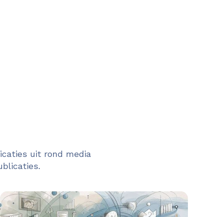
caties uit rond media
blicaties.