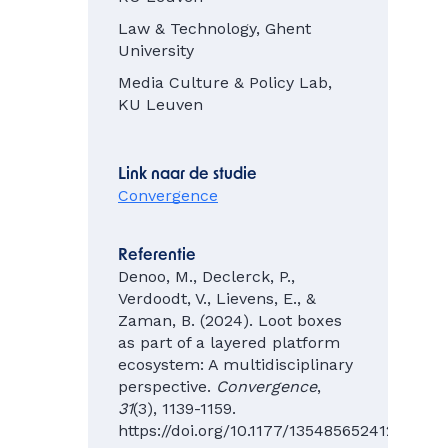
Law & Technology, Ghent
University
Media Culture & Policy Lab,
KU Leuven
Link naar de studie
Convergence
Referentie
Denoo, M., Declerck, P.,
Verdoodt, V., Lievens, E., &
Zaman, B. (2024). Loot boxes
as part of a layered platform
ecosystem: A multidisciplinary
perspective.
Convergence
,
31
(3), 1139-1159.
https://doi.org/10.1177/13548565241254513