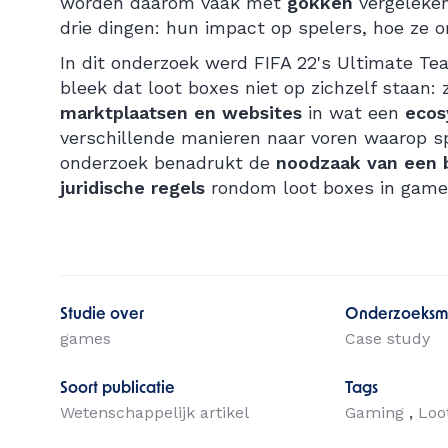
worden daarom vaak met
gokken
vergeleken
drie dingen: hun impact op spelers, hoe ze o
In dit onderzoek werd FIFA 22's Ultimate T
bleek dat loot boxes niet op zichzelf staan: 
marktplaatsen en websites
in wat een
ecos
verschillende manieren naar voren waarop s
onderzoek benadrukt de
noodzaak van een b
juridische regels
rondom loot boxes in game
Studie over
Onderzoeksm
games
Case study
Soort publicatie
Tags
Wetenschappelijk artikel
Gaming
Loo