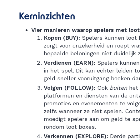
Kerninzichten
Vier manieren waarop spelers met loo
Kopen (BUY):
Spelers kunnen loot b
zorgt voor onzekerheid en roept vr
bepaalde beloningen niet duidelijk z
Verdienen (EARN):
Spelers kunnen l
in het spel. Dit kan echter leiden t
geld sneller vooruitgang boeken d
Volgen (FOLLOW):
Ook
buiten
het 
platformen en diensten van de on
promoties en evenementen te volge
zelfs wanneer ze niet spelen. Cont
moedigt spelers aan om geld te spe
rondom loot boxes.
Verkennen (EXPLORE):
Derde parti