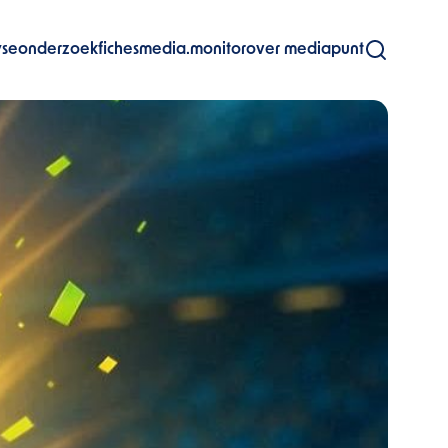
yse
onderzoekfiches
media.monitor
over mediapunt